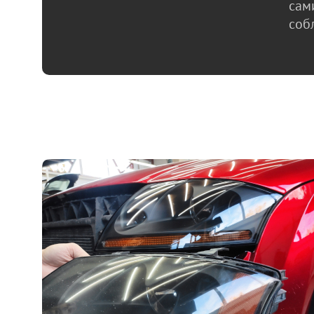
сам
соб