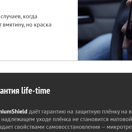
случаев, когда
 вмятину, но краска
антия life-time
miumShield
даёт гарантию на защитную плёнку на в
 надлежащем уходе плёнка не становится матовой и
адает свойствами самовосстановления — микротр