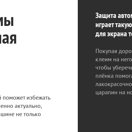
мы
Защита авто
играет такую
ная
для экрана 
Покупая доро
клеим на него
чтобы уберечь
плёнка помог
лакокрасочно
царапин на н
 поможет избежать
енно актуально,
ашине не только